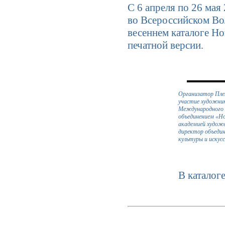
С 6 апреля по 26 мая
во Всероссийском В
весеннем каталоге Н
печатной версии.
Организатор Плен
участие художник
Международного 
объединением «Н
академией художе
директор объедин
культуры и искус
В каталог