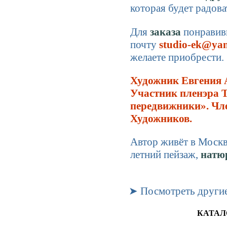
которая будет радова
Для
заказа
понравив
почту
studio-ek@ya
желаете приобрести.
Художник Евгения 
Участник пленэра 
передвижники». Чл
Художников.
Автор живёт в Моск
летний пейзаж,
натю
➤ Посмотреть другие
КАТАЛ