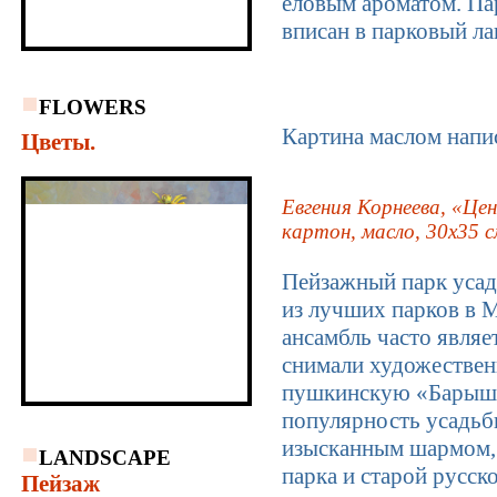
еловым ароматом. Па
вписан в парковый л
FLOWERS
Картина маслом напи
Цветы.
Евгения Корнеева, «Цен
картон, масло, 30х35 с
Пейзажный парк усад
из лучших парков в 
ансамбль часто явля
снимали художествен
пушкинскую «Барышню
популярность усадьб
изысканным шармом, 
LANDSCAPE
парка и старой русск
Пейзаж