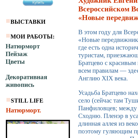
Художник Евгения
Всероссийском В
«Новые передвиж
ВЫСТАВКИ
В этом году для Все
МОИ РАБОТЫ:
«Новые передвижники
Натюрморт
где есть одна истори
Пейзаж
туристам, приезжающ
Цветы
Братцево с красивым
всем правилам — зде
Декоративная
Англию XIX века.
живопись
Усадьба Братцево нах
село (сейчас там Туш
STILL LIFE
Панфиловцев; между 
Натюрморт.
Сходню. Пленэр в уса
длинная аллея из век
поэтому гуляющим пр