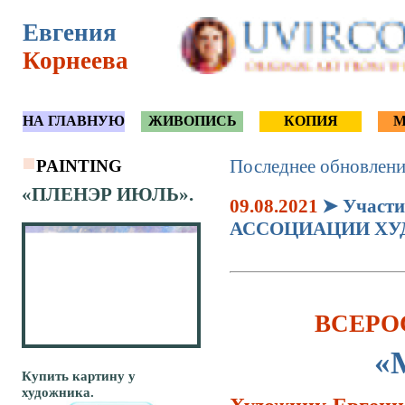
Евгения
Корнеева
НА ГЛАВНУЮ
ЖИВОПИСЬ
КОПИЯ
М
Последнее обновлени
PAINTING
«ПЛЕНЭР ИЮЛЬ».
09.08.2021
➤ Участи
АССОЦИАЦИИ ХУД
ВСЕРО
«
Купить картину у
художника.