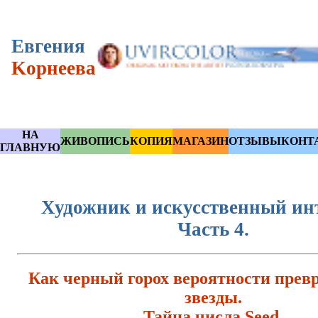
Eвгения
Kорнеева
НА
ЖИВОПИСЬ
КОПИЯ
МАГАЗИН
ОТЗЫВЫ
КОНТ
ГЛАВНУЮ
Художник и искусственный инт
Часть 4.
Как черный горох вероятности прев
звезды.
Тайна числа Seed.