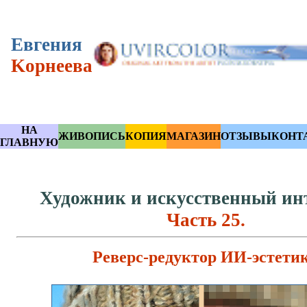
Eвгения
Kорнеева
НА
ЖИВОПИСЬ
КОПИЯ
МАГАЗИН
ОТЗЫВЫ
КОНТ
ГЛАВНУЮ
Художник и искусственный инт
Часть 25.
Реверс-редуктор ИИ-эстети