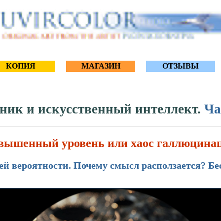
КОПИЯ
МАГАЗИН
ОТЗЫВЫ
ник и искусственный интеллект.
Час
вышенный уровень или хаос галлюцинац
ей вероятности. Почему смысл расползается? Бе