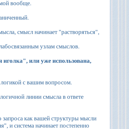
емой вообще.
раниченный.
ысла, смысл начинает "растворяться",
слабосвязанным узлам смыслов.
 иголка", или уже использована,
ы логикой с вашим вопросом.
логичной линии смысла в ответе
го запроса как вашей структуры мысли
", и система начинает постепенно