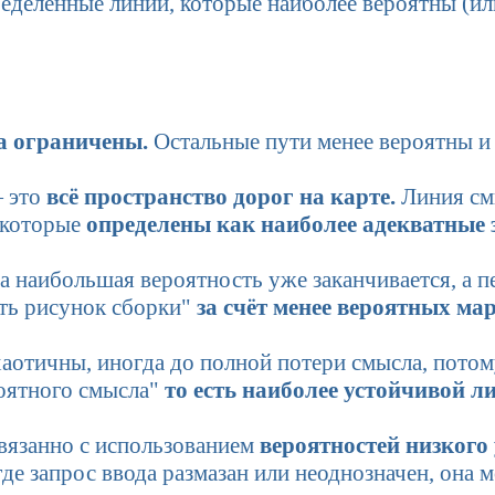
еделённые линии, которые наиболее вероятны (и
а ограничены.
Остальные пути менее вероятны и 
— это
всё пространство дорог на карте.
Линия см
которые
определены как наиболее адекватные з
а наибольшая вероятность уже заканчивается, а 
ть рисунок сборки"
за счёт менее вероятных ма
аотичны, иногда до полной потери смысла, потому
оятного смысла"
то есть наиболее устойчивой л
связанно с использованием
вероятностей низкого 
где запрос ввода размазан или неоднозначен, она 