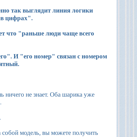
енно так выглядит линия логики
 в цифрах".
ает что "раньше люди чаще всего
его". И "его номер" связан с номером
оятный.
ь ничего не знает. Оба шарика уже
.
.
а собой модель, вы можете получить