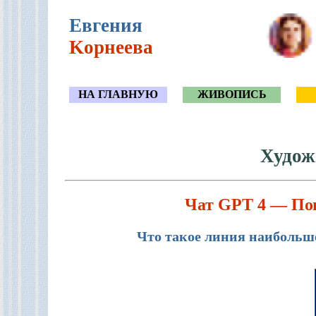
Eвгения
Kорнеева
НА ГЛАВНУЮ
ЖИВОПИСЬ
Худож
Чат GPT 4 — По
Что такое линия наибольш