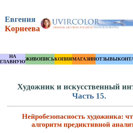
Eвгения
Kорнеева
НА
ЖИВОПИСЬ
КОПИЯ
МАГАЗИН
ОТЗЫВЫ
КОНТ
ГЛАВНУЮ
Художник и искусственный инт
Часть 15.
Нейробезопасность художника: чт
алгоритм предиктивной анали