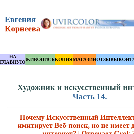
Eвгения
Kорнеева
НА
ЖИВОПИСЬ
КОПИЯ
МАГАЗИН
ОТЗЫВЫ
КОНТ
ГЛАВНУЮ
Художник и искусственный инт
Часть 14.
Почему Искусственный Интеллект
имитирует Веб-поиск, но не имеет 
интернет? | Отвечает Grok 