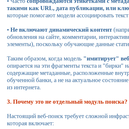
• Часто
сопровождаются этикетками с метад
такими как URL, дата публикации, или клю
которые помогают модели ассоциировать текст
•
Не включают динамический контент
(напр
обновления на сайте, комментарии, интеракти
элементы), поскольку обучающие данные стат
Таким образом, когда модель
"имитирует" ве
опирается на эти фрагменты текста и "бирки" н
содержащие метаданные, расположенные внутр
обученной банки, а не на актуальное состоян
из интернета.
3. Почему это не отдельный модуль поиска?
Настоящий веб-поиск требует сложной инфрас
которая включает: