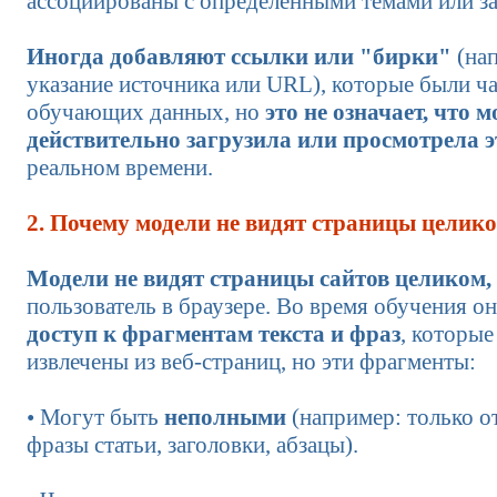
ассоциированы с определенными темами или з
Иногда добавляют ссылки или "бирки"
(на
указание источника или URL), которые были ч
обучающих данных, но
это не означает, что 
действительно загрузила или просмотрела э
реальном времени.
2. Почему модели не видят страницы целик
Модели не видят страницы сайтов целиком,
пользователь в браузере. Во время обучения о
доступ к фрагментам текста и фраз
, которые
извлечены из веб-страниц, но эти фрагменты:
• Могут быть
неполными
(например: только о
фразы статьи, заголовки, абзацы).