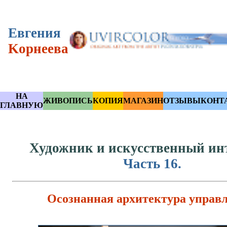
Eвгения
Kорнеева
НА
ЖИВОПИСЬ
КОПИЯ
МАГАЗИН
ОТЗЫВЫ
КОНТ
ГЛАВНУЮ
Художник и искусственный инт
Часть 16.
Осознанная архитектура управл